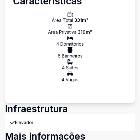
Características
Área Total
331
m²
Área Privativa
310
m²
4
Dormitório
s
6
Banheiro
s
4
Suíte
s
4
Vaga
s
Infraestrutura
Elevador
Mais informações