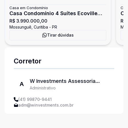
Casa em Condomínio
Cas
Casa Condomínio 4 Suítes Ecoville
Ca
R$ 3.990.000,00
R$ 
Curitiba
Cu
Mossunguê, Curitiba - PR
Mos
Tirar dúvidas
Corretor
W Investments Assessoria
A
Administrativo
Imobiliária
(41) 99870-9441
adm@winvestments.com.br