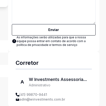
Enviar
As informações serão utilizadas para que a nossa
equipe possa entrar em contato de acordo com a
política de privacidade e termos de serviço
Corretor
W Investments Assessoria
A
Administrativo
Imobiliária
(41) 99870-9441
adm@winvestments.com.br