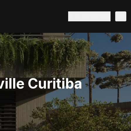
(41) 99184-5430
lle Curitiba