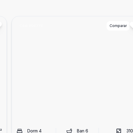
Cód:
906774
Comparar
²
Dorm
4
Ban
6
310