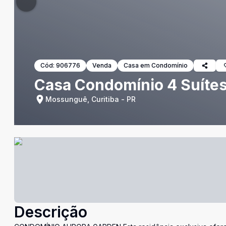
Cód:
906776
Venda
Casa em Condomínio
Casa Condomínio 4 Suítes 
Mossunguê, Curitiba - PR
Descrição